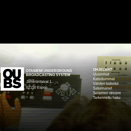
OHJELMAT
OTANIEMI UNDERGROUND
Uusimmat
BROADCASTING SYSTEM
Katsotuimmat
Jämeräntaival 1
Vähiten katsotut
02150 Espoo
Satunnaiset
Selaimen streami
Tarkennettu haku