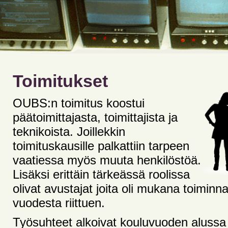
Toimitukset
OUBS:n toimitus koostui
päätoimittajasta, toimittajista ja
teknikoista. Joillekkin
toimituskausille palkattiin tarpeen
vaatiessa myös muuta henkilöstöä.
Lisäksi erittäin tärkeässä roolissa
olivat avustajat joita oli mukana toiminn
vuodesta riittuen.
Työsuhteet alkoivat kouluvuoden alussa