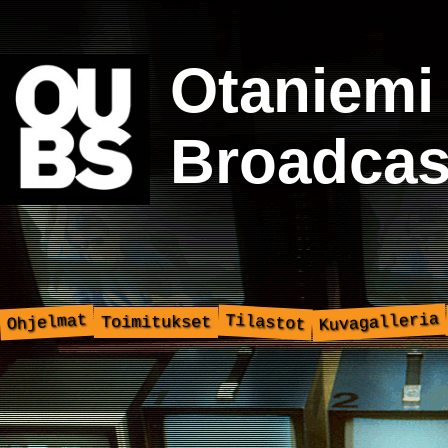
Otaniemi
Broadcas
Kuvagalleria
Ohjelmat
Tilastot
Toimitukset