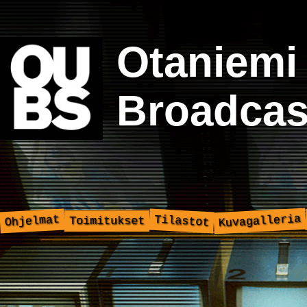
Otaniemi
Broadcas
Kuvagalleria
Ohjelmat
Tilastot
Toimitukset