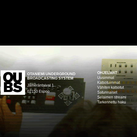
OHJELMAT
OTANIEMI UNDERGROUND
Uusimmat
BROADCASTING SYSTEM
Katsotuimmat
Jämeräntaival 1
Vähiten katsotut
02150 Espoo
Satunnaiset
Selaimen streami
Tarkennettu haku