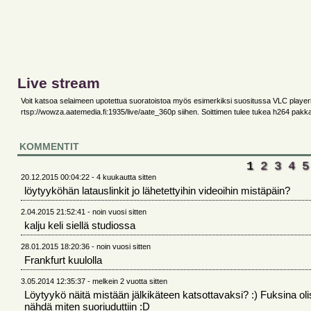
Live stream
Voit katsoa selaimeen upotettua suoratoistoa myös esimerkiksi suositussa VLC player
rtsp://wowza.aatemedia.fi:1935/live/aate_360p siihen. Soittimen tulee tukea h264 pakk
KOMMENTIT
1
2
3
4
5
20.12.2015 00:04:22 - 4 kuukautta sitten
löytyyköhän latauslinkit jo lähetettyihin videoihin mistäpäin?
2.04.2015 21:52:41 - noin vuosi sitten
kalju keli siellä studiossa
28.01.2015 18:20:36 - noin vuosi sitten
Frankfurt kuulolla
3.05.2014 12:35:37 - melkein 2 vuotta sitten
Löytyykö näitä mistään jälkikäteen katsottavaksi? :) Fuksina oli
nähdä miten suoriuduttiin :D