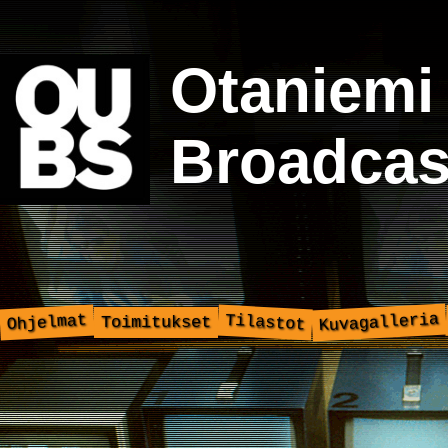
Otaniemi
Broadcas
Kuvagalleria
Ohjelmat
Tilastot
Toimitukset