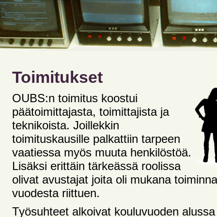
Toimitukset
OUBS:n toimitus koostui
päätoimittajasta, toimittajista ja
teknikoista. Joillekkin
toimituskausille palkattiin tarpeen
vaatiessa myös muuta henkilöstöä.
Lisäksi erittäin tärkeässä roolissa
olivat avustajat joita oli mukana toiminn
vuodesta riittuen.
Työsuhteet alkoivat kouluvuoden alussa