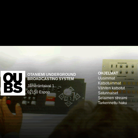
OHJELMAT
OTANIEMI UNDERGROUND
Uusimmat
BROADCASTING SYSTEM
Katsotuimmat
Jämeräntaival 1
Vähiten katsotut
02150 Espoo
Satunnaiset
Selaimen streami
Tarkennettu haku