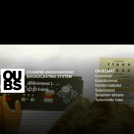
OHJELMAT
OTANIEMI UNDERGROUND
Uusimmat
BROADCASTING SYSTEM
Katsotuimmat
Jämeräntaival 1
Vähiten katsotut
02150 Espoo
Satunnaiset
Selaimen streami
Tarkennettu haku