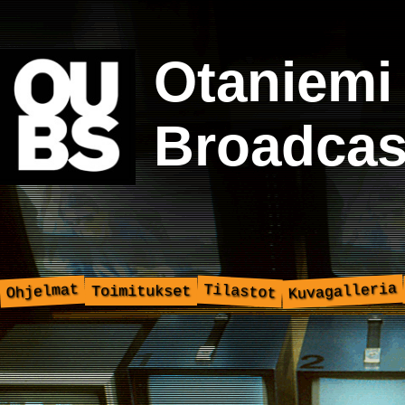
Otaniemi
Broadcas
Kuvagalleria
Ohjelmat
Tilastot
Toimitukset