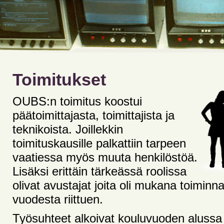
Toimitukset
OUBS:n toimitus koostui
päätoimittajasta, toimittajista ja
teknikoista. Joillekkin
toimituskausille palkattiin tarpeen
vaatiessa myös muuta henkilöstöä.
Lisäksi erittäin tärkeässä roolissa
olivat avustajat joita oli mukana toiminn
vuodesta riittuen.
Työsuhteet alkoivat kouluvuoden alussa