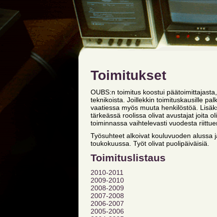
Toimitukset
OUBS:n toimitus koostui päätoimittajasta, t
teknikoista. Joillekkin toimituskausille pal
vaatiessa myös muuta henkilöstöä. Lisäksi
tärkeässä roolissa olivat avustajat joita 
toiminnassa vaihtelevasti vuodesta riittue
Työsuhteet alkoivat kouluvuoden alussa j
toukokuussa. Työt olivat puolipäiväisiä.
Toimituslistaus
2010-2011
2009-2010
2008-2009
2007-2008
2006-2007
2005-2006