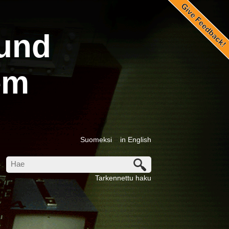
::
und
em
Suomeksi
::
in English
Tarkennettu haku