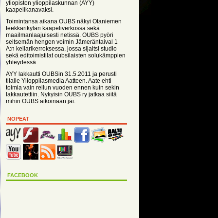
yliopiston ylioppilaskunnan (AYY)
kaapelikanavaksi.
Toimintansa aikana OUBS näkyi Otaniemen
teekkarikylän kaapeliverkossa sekä
maailmanlaajuisesti netissä. OUBS pyöri
seitsemän hengen voimin Jämeräntaival 1
A:n kellarikerroksessa, jossa sijaitsi studio
sekä editoimistilat oubsilaisten solukämppien
yhteydessä.
AYY lakkautti OUBSin 31.5.2011 ja perusti
tilalle Ylioppilasmedia Aatteen. Aate ehti
toimia vain reilun vuoden ennen kuin sekin
lakkautettiin. Nykyisin OUBS ry jatkaa siitä
mihin OUBS aikoinaan jäi.
NOPEAT
FACEBOOK