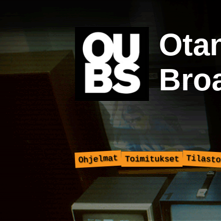
Ota
Bro
Ohjelmat
Tilasto
Toimitukset