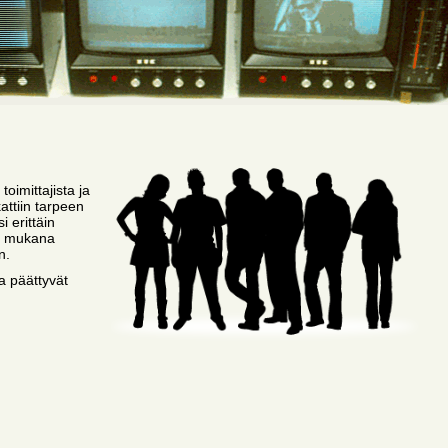
oimittajista ja
kattiin tarpeen
 erittäin
oli mukana
n.
a päättyvät