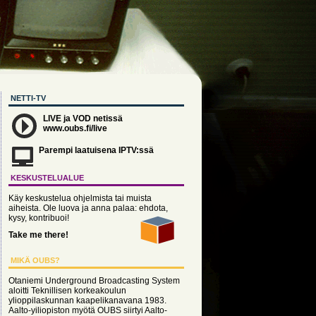
NETTI-TV
LIVE ja VOD netissä
www.oubs.fi/live
Parempi laatuisena IPTV:ssä
KESKUSTELUALUE
Käy keskustelua ohjelmista tai muista
aiheista. Ole luova ja anna palaa: ehdota,
kysy, kontribuoi!
Take me there!
MIKÄ OUBS?
Otaniemi Underground Broadcasting System
aloitti Teknillisen korkeakoulun
ylioppilaskunnan kaapelikanavana 1983.
Aalto-yiliopiston myötä OUBS siirtyi Aalto-