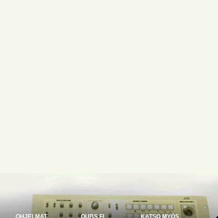
OHJELMAT
OUBS.FI
KATSO MYÖS