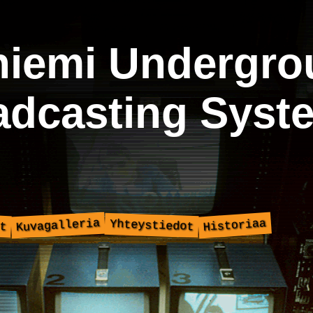
niemi Undergro
adcasting Syst
Kuvagalleria
Historiaa
Yhteystiedot
t