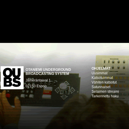
OHJELMAT
OTANIEMI UNDERGROUND
Uusimmat
BROADCASTING SYSTEM
Katsotuimmat
Jämeräntaival 1
Vähiten katsotut
02150 Espoo
Satunnaiset
Selaimen streami
Tarkennettu haku