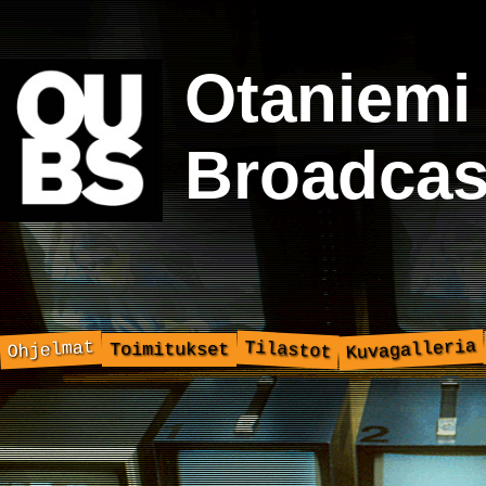
Otaniemi
Broadcas
Kuvagalleria
Ohjelmat
Tilastot
Toimitukset