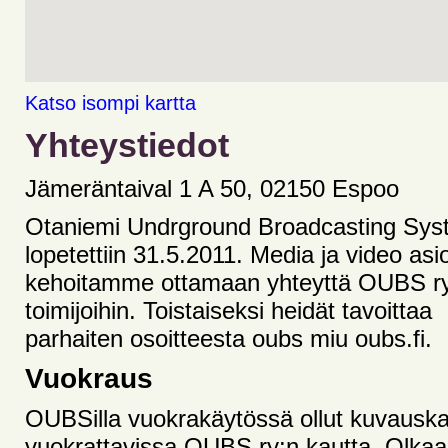
Katso isompi kartta
Yhteystiedot
Jämeräntaival 1 A 50, 02150 Espoo
Otaniemi Undrground Broadcasting Sys
lopetettiin 31.5.2011. Media ja video asi
kehoitamme ottamaan yhteyttä OUBS r
toimijoihin. Toistaiseksi heidät tavoittaa
parhaiten osoitteesta oubs miu oubs.fi.
Vuokraus
OUBSilla vuokrakäytössä ollut kuvauska
vuokrattavissa OUBS ry:n kautta. Olka