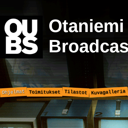
Otaniemi
Broadcas
Kuvagalleria
Ohjelmat
Tilastot
Toimitukset