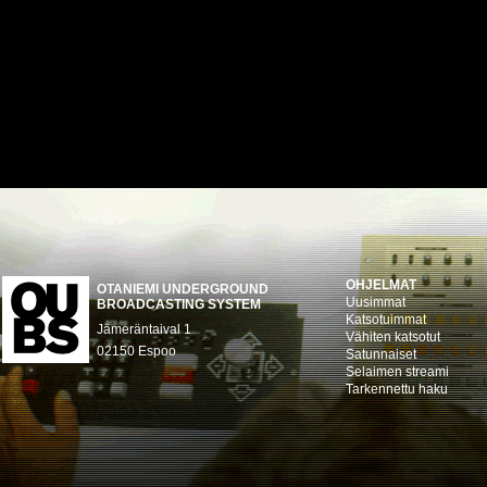
OHJELMAT
OTANIEMI UNDERGROUND
Uusimmat
BROADCASTING SYSTEM
Katsotuimmat
Jämeräntaival 1
Vähiten katsotut
02150 Espoo
Satunnaiset
Selaimen streami
Tarkennettu haku