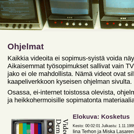
Ohjelmat
Kaikkia videoita ei sopimus-syistä voida näy
Aikaisemmat työsopimukset sallivat vain TV-l
jako ei ole mahdollista. Nämä videot ovat silt
kaapeliverkkoon kyseisen ohjelman sivulta.
Osassa, ei-internet toistossa olevista, ohjelm
ja heikkohermoisille sopimatonta materiaalia
Elokuva: Kosketus
Kesto: 00:02:01 Julkastu: 1.11.1999 
Iina Terhon ja Miska Lasare