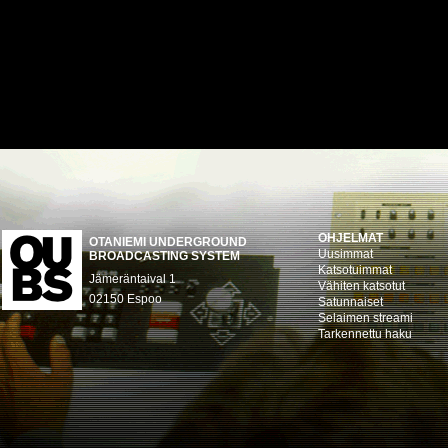
OHJELMAT
OTANIEMI UNDERGROUND
Uusimmat
BROADCASTING SYSTEM
Katsotuimmat
Jämeräntaival 1
Vähiten katsotut
02150 Espoo
Satunnaiset
Selaimen streami
Tarkennettu haku