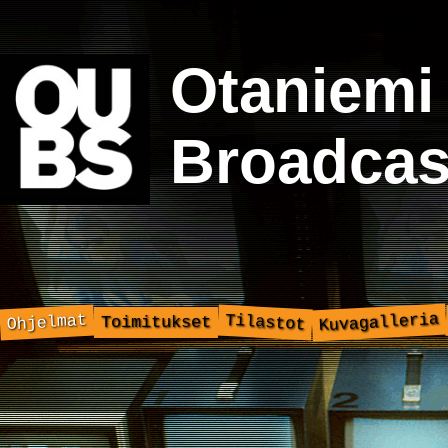
Otaniemi
Broadcas
Kuvagalleria
Ohjelmat
Tilastot
Toimitukset