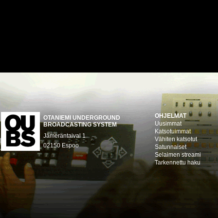
OHJELMAT
OTANIEMI UNDERGROUND
Uusimmat
BROADCASTING SYSTEM
Katsotuimmat
Jämeräntaival 1
Vähiten katsotut
02150 Espoo
Satunnaiset
Selaimen streami
Tarkennettu haku