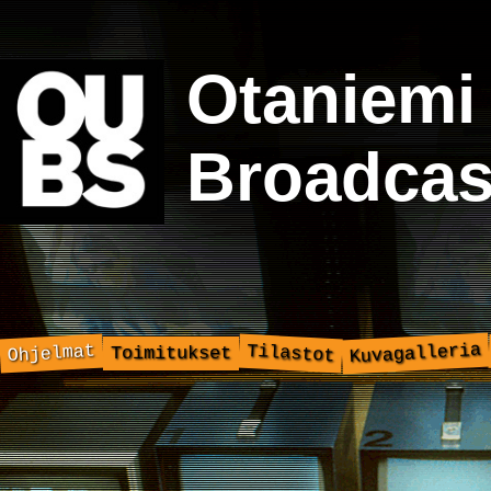
Otaniemi
Broadcas
Kuvagalleria
Ohjelmat
Tilastot
Toimitukset