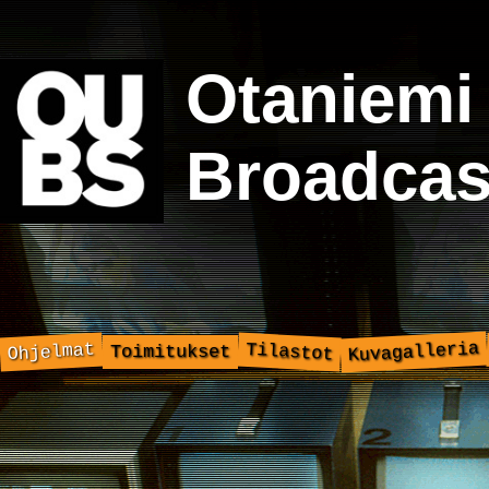
Otaniemi
Broadcas
Kuvagalleria
Ohjelmat
Tilastot
Toimitukset