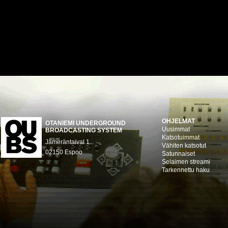
OHJELMAT
OTANIEMI UNDERGROUND
Uusimmat
BROADCASTING SYSTEM
Katsotuimmat
Jämeräntaival 1
Vähiten katsotut
02150 Espoo
Satunnaiset
Selaimen streami
Tarkennettu haku