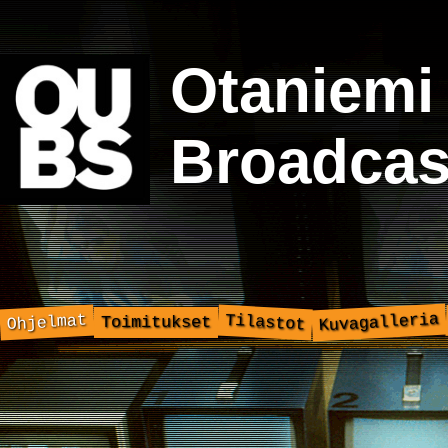
Otaniemi
Broadcas
Kuvagalleria
Ohjelmat
Tilastot
Toimitukset