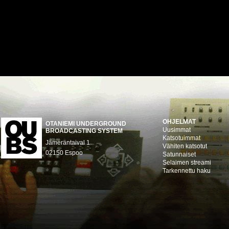
OHJELMAT
OTANIEMI UNDERGROUND
Uusimmat
BROADCASTING SYSTEM
Katsotuimmat
Jämeräntaival 1
Vähiten katsotut
02150 Espoo
Satunnaiset
Selaimen streami
Tarkennettu haku