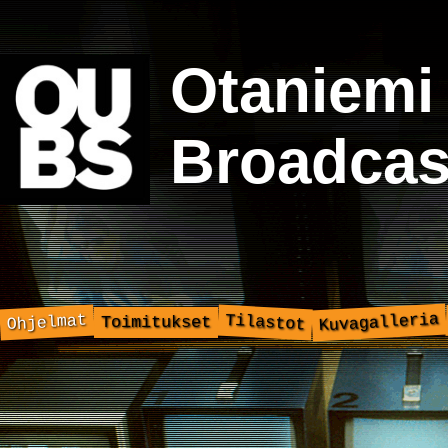
Otaniemi
Broadcas
Kuvagalleria
Ohjelmat
Tilastot
Toimitukset