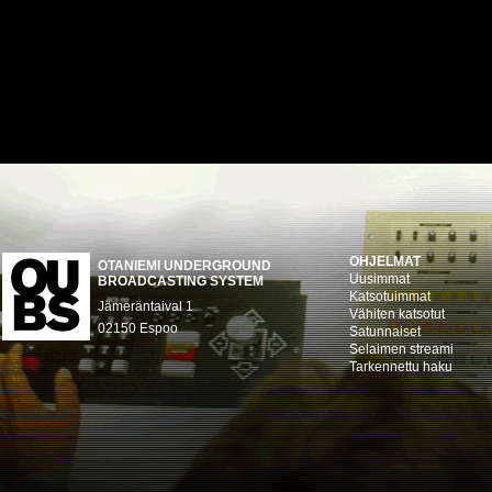
OHJELMAT
OTANIEMI UNDERGROUND
Uusimmat
BROADCASTING SYSTEM
Katsotuimmat
Jämeräntaival 1
Vähiten katsotut
02150 Espoo
Satunnaiset
Selaimen streami
Tarkennettu haku