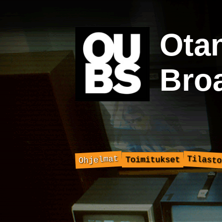
Ota
Bro
Ohjelmat
Tilasto
Toimitukset