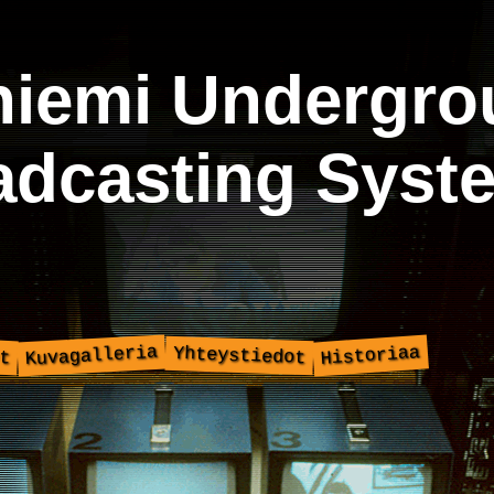
niemi Undergro
adcasting Syst
Kuvagalleria
Historiaa
Yhteystiedot
t