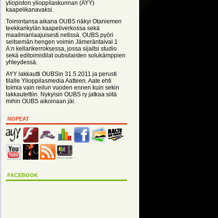
yliopiston ylioppilaskunnan (AYY)
kaapelikanavaksi.
Toimintansa aikana OUBS näkyi Otaniemen
teekkarikylän kaapeliverkossa sekä
maailmanlaajuisesti netissä. OUBS pyöri
seitsemän hengen voimin Jämeräntaival 1
A:n kellarikerroksessa, jossa sijaitsi studio
sekä editoimistilat oubsilaisten solukämppien
yhteydessä.
AYY lakkautti OUBSin 31.5.2011 ja perusti
tilalle Ylioppilasmedia Aatteen. Aate ehti
toimia vain reilun vuoden ennen kuin sekin
lakkautettiin. Nykyisin OUBS ry jatkaa siitä
mihin OUBS aikoinaan jäi.
NOPEAT
FACEBOOK