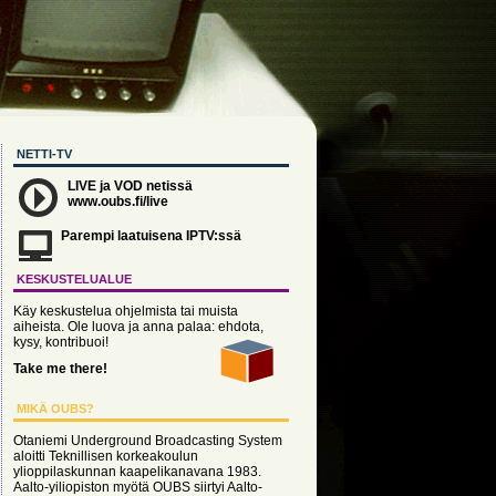
NETTI-TV
LIVE ja VOD netissä
www.oubs.fi/live
Parempi laatuisena IPTV:ssä
KESKUSTELUALUE
Käy keskustelua ohjelmista tai muista
aiheista. Ole luova ja anna palaa: ehdota,
kysy, kontribuoi!
Take me there!
MIKÄ OUBS?
Otaniemi Underground Broadcasting System
aloitti Teknillisen korkeakoulun
ylioppilaskunnan kaapelikanavana 1983.
Aalto-yiliopiston myötä OUBS siirtyi Aalto-