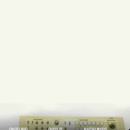
OHJELMAT
OUBS.FI
KATSO MYÖS