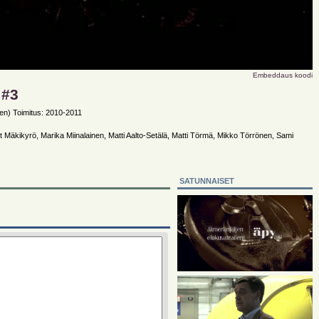
Embeddaus koodi
 #3
tten) Toimitus: 2010-2011
it Mäkikyrö, Marika Miinalainen, Matti Aalto-Setälä, Matti Törmä, Mikko Törrönen, Sami
SATUNNAISET