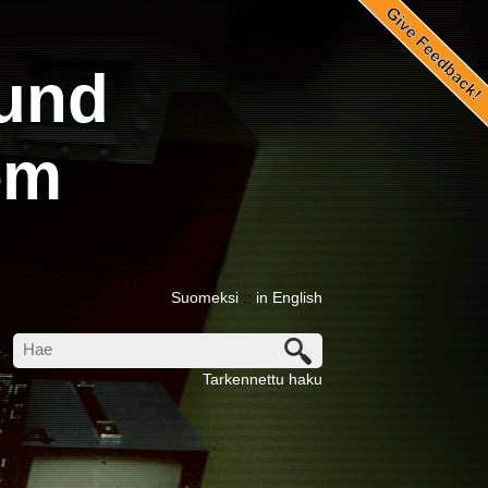
::
und
em
Suomeksi
::
in English
Tarkennettu haku