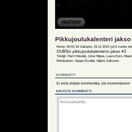
Pikkujoulukalenteri jakso
Kesto: 00:02:18 Julkastu: 29.11.2010 (yli 5 vuotta si
OUBSin pikkujoulukalenterin jakso #3
Tekijät: Harri Häivälä, Juha Hilpas, Laura Euro, Maar
Reinikainen, Seppo Erviälä, Viljami Julkunen
KOMMENTIT
Ei vielä yhtään kommenttia, ole ensimmäinen!
KIRJOITA KOMMENTTI