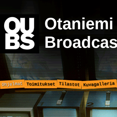
Otaniemi
Broadcas
Kuvagalleria
Ohjelmat
Tilastot
Toimitukset