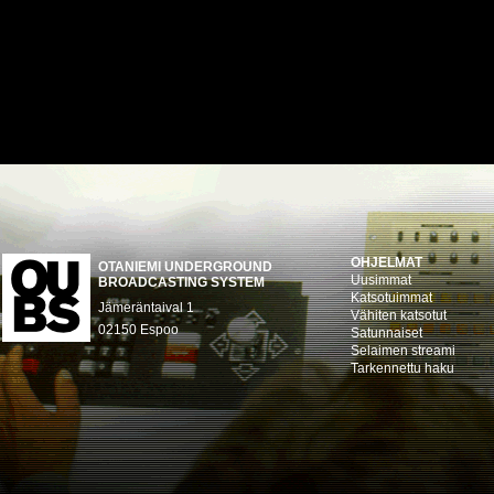
OHJELMAT
OTANIEMI UNDERGROUND
Uusimmat
BROADCASTING SYSTEM
Katsotuimmat
Jämeräntaival 1
Vähiten katsotut
02150 Espoo
Satunnaiset
Selaimen streami
Tarkennettu haku