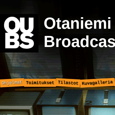
Otaniemi
Broadcas
Kuvagalleria
Ohjelmat
Tilastot
Toimitukset