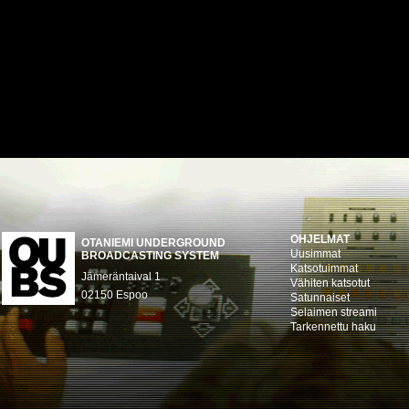
OHJELMAT
OTANIEMI UNDERGROUND
Uusimmat
BROADCASTING SYSTEM
Katsotuimmat
Jämeräntaival 1
Vähiten katsotut
02150 Espoo
Satunnaiset
Selaimen streami
Tarkennettu haku