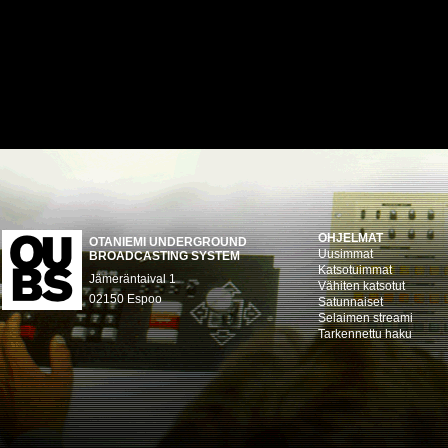
OHJELMAT
OTANIEMI UNDERGROUND
Uusimmat
BROADCASTING SYSTEM
Katsotuimmat
Jämeräntaival 1
Vähiten katsotut
02150 Espoo
Satunnaiset
Selaimen streami
Tarkennettu haku