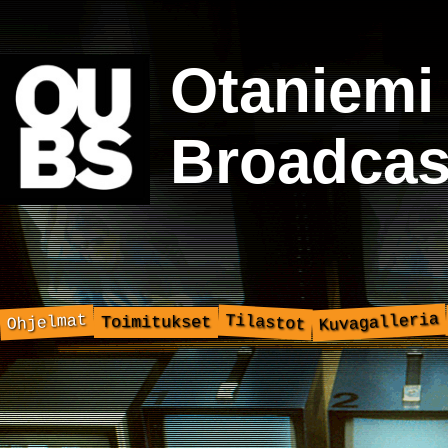
Otaniemi
Broadcas
Kuvagalleria
Ohjelmat
Tilastot
Toimitukset